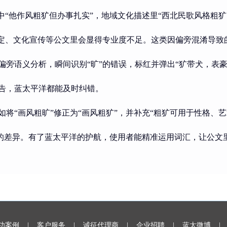
中“他作风粗犷但办事扎实”，地域文化描述里“西北民歌风格粗
鉴定、文化宣传等公文里会显得专业度不足。这类因偏旁混淆导致
偏旁语义分析，瞬间识别“旷”的错误，标红并弹出“犷带犬，表
告，蓝太平洋都能及时纠错。
如将
“画风粗旷”修正为“画风粗犷”，并补充“粗犷可用于性格、
放”的差异。有了蓝太平洋的护航，使用者能精准运用词汇，让公
功案例 |
客户服务 |
诚征代理商 |
企业招聘 |
蓝太微博 