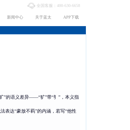
全国客服：400-630-6658
新闻中心
关于蓝太
APP下载
旷”的语义差异——“犷”带“犭”，本义指
无法表达“豪放不羁”的内涵，若写“他性